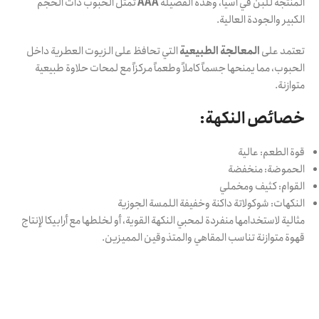
المنتجة للبن في آسيا، وهذه الفصيلة
AAA
تمثل الحبوب ذات الحجم
الكبير والجودة العالية.
تعتمد على
المعالجة الطبيعية
التي تحافظ على الزيوت العطرية داخل
الحبوب، مما يمنحها جسماً كاملاً وطعماً مركزاً مع لمحات حلاوة طبيعية
متوازنة.
خصائص النكهة:
قوة الطعم: عالية
الحموضة: منخفضة
القوام: كثيف ومخملي
النكهات: شوكولاتة داكنة وخفيفة اللمسة الجوزية
مثالية لاستخدامها منفردة لمحبي النكهة القوية، أو لخلطها مع أرابيكا لإنتاج
قهوة متوازنة تناسب المقاهي والمتذوقين المميزين.