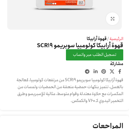
Click to enlarge
الرئيسية
قهوة أرابيكا
قهوة أرابيكا كولومبيا سوبريمو SCR19
تسجيل الطلب عبر واتساب
مشاركة
قهوة أرابيكا كولومبيا سوبريمو SCR19 من مرتفعات كولومبيا، مُعالجة
بالغسل، تتميز بنكهات حمضية منعشة من الحمضيات ولمسات من
المكسرات مع حلاوة معتدلة وقوام متوسط، مثالية للإسبريسو وطرق
التخمير اليدوي كـ V60 والكمكس.
المراجعات