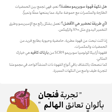
هل نكهة قهوة سوبريمو معقدة؟
نعم، فهي تجمع بين الحمضيات
الطازجة والمكسرات مع حموضة عالية، مما يمنحها عمقًا وتميزًا.
لأي طريقة تحضير هي الأفضل؟
تعمل بشكل رائع مع الإسبريسو وطرق
التخمير اليدوي مثل V60 والكِمِكس.
إذا كنت تبحث عن قهوة عطرية، حامضية وحيوية بطابع فريد من
الحمضيات والمكسرات،
فقهوة أرابيكا كولومبيا سوبريمو SCR19 من
بارتاك كافيه
هي خيارك
المثالي.
كما ننصحك باكتشاف باقي أنواع القهوة ذات المنشأ الواحد في مجموعتنا
لتجربة طيف واسع من النكهات المميزة.