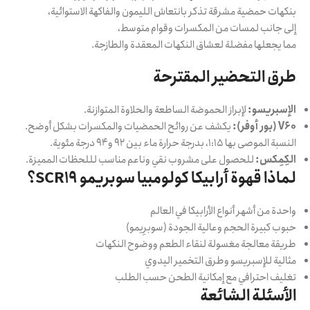
بنكهات حمضية مشرقة تذكر بانتعاش الليمون والفاكهة الاستوائية،
إلى جانب لمسات من المكسرات وقوام متوسط،
مما يجعلها مفضلة لعشاق النكهات المعقدة والطازجة.
طرق التحضير المقترحة
الإسبريسو:
لإبراز الحموضة الساطعة والحلاوة المتوازنة.
V60 (بور أوفر):
يكشف عن روائح الحمضيات والمكسرات بشكل أوضح.
النسبة الموصى بها 1:15، بدرجة حرارة ماء بين 92 و94 درجة مئوية.
الكِمِكس:
للحصول على مشروب نقي وناعم مناسب لللحظات المميزة.
لماذا قهوة أرابيكا كولومبيا سوبريمو SCR19؟
واحدة من أشهر أنواع الأرابيكا في العالم
حبوب كبيرة الحجم وعالية الجودة (سوبرِيمو)
طريقة معالجة مغسولة لنقاء الطعم ووضوح النكهات
مثالية للإسبريسو وطرق التخمير اليدوي
تغليف احترافي مع إمكانية الطحن حسب الطلب
الأسئلة الشائعة