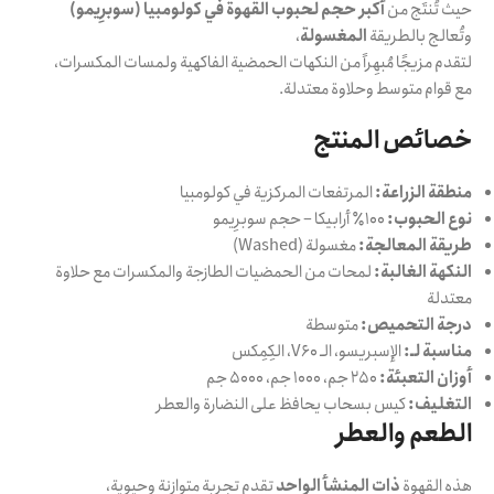
حيث تُنتَج من
أكبر حجم لحبوب القهوة في كولومبيا (سوبرِيمو)
وتُعالج بالطريقة
المغسولة
،
لتقدم مزيجًا مُبهِراً من النكهات الحمضية الفاكهية ولمسات المكسرات،
مع قوام متوسط وحلاوة معتدلة.
خصائص المنتج
منطقة الزراعة:
المرتفعات المركزية في كولومبيا
نوع الحبوب:
100٪ أرابيكا – حجم سوبرِيمو
طريقة المعالجة:
مغسولة (Washed)
النكهة الغالبة:
لمحات من الحمضيات الطازجة والمكسرات مع حلاوة
معتدلة
درجة التحميص:
متوسطة
مناسبة لـ:
الإسبريسو، الـ V60، الكِمِكس
أوزان التعبئة:
250 جم، 1000 جم، 5000 جم
التغليف:
كيس بسحاب يحافظ على النضارة والعطر
الطعم والعطر
هذه القهوة
ذات المنشأ الواحد
تقدم تجربة متوازنة وحيوية،