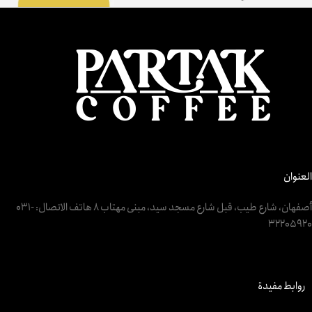
العنوان
أصفهان، شارع طيب، قبل شارع مسجد سيد، مبنى مهتاب 8 هاتف الاتصال: ‎031-
32205920
روابط مفيدة