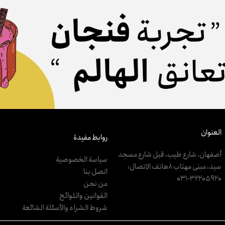
العنوان
روابط مفيدة
أصفهان، شارع طيب، قبل شارع مسجد
سياسة الخصوصية
سيد، مبنى مهتاب 8هاتف الاتصال:
اتصل بنا
‎031-32205920
من نحن
القوانين واللوائح
شروط الشراء والأسئلة الشائعة