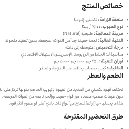
خصائص المنتج
منطقة الزراعة:
لکمبتی، إثيوبيا
نوع الحبوب:
100٪ أرابيكا
طريقة المعالجة:
طبيعية (Natural)
النكهة الغالبة:
لمحة خفيفة جداً من الفواكه المجففة، بدون تعقيد ملحوظ
درجة التحميص:
متوسطة إلى داكنة
مناسبة لـ:
الخلط مع الروبوستا، الإسبريسو، الاستهلاك الاقتصادي
أوزان التعبئة:
250 جم، 1000 جم، 5000 جم
التغليف:
كيس بسحاب يحافظ على الطزاجة والعطر
الطعم والعطر
تختلف قهوة لكمبتي عن العديد من القهوة الإثيوبية الخاصة بكونها تركز على ال
دون طبقات طعمية معقدة، مع قوام خفيف ورائحة ناعمة من الفواكه المجففة.
هذا ما يجعلها خياراً رائعاً للمزج مع أنواع ذات بادي أعلى أو طعوم أكثر قوة.
طرق التحضير المقترحة