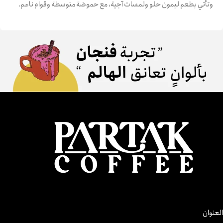
وتأتي بطعم ليمون حلو ولمسات آجية، مع حموضة متوسطة وقوام ناعم.
العنوان